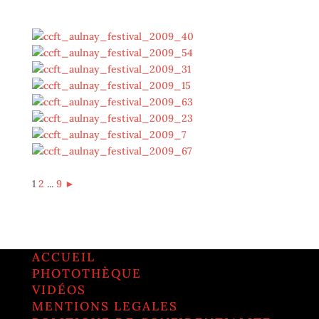
1
2
...
9
►
ACCUEIL
PHOTOTHÈQUE
VIDÉOS
MENTIONS LEGALES