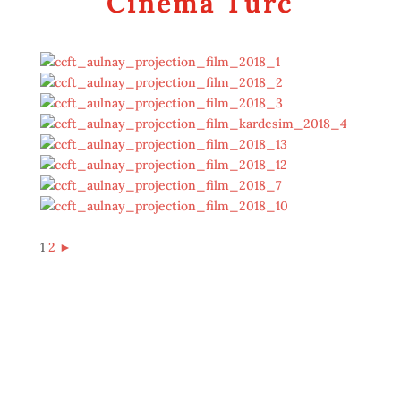
Cinéma Turc
1
2
►