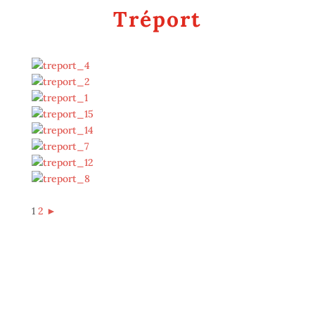
Tréport
1
2
►